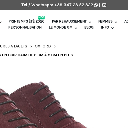
Tel / Whatsapp:
+39 347 23 52 322
|
NEW
PRINTEMPS ÉTÉ 2026
PAR REHAUSSEMENT
FEMMES
A
PERSONNALISATION
LE MONDE GM
BLOG
INFO
URES À LACETS
OXFORD
N CUIR DAIM DE 6 CM À 8 CM EN PLUS