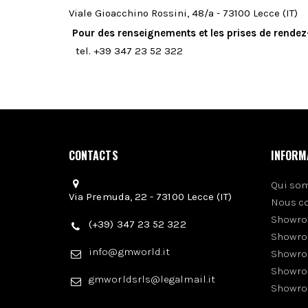
Viale Gioacchino Rossini, 48/a - 73100 Lecce (IT)
Pour des renseignements et les prises de rendez
tel. +39 347 23 52 322
CONTACTS
INFORM
Qui so
Via Premuda, 22 - 73100 Lecce (IT)
Nous c
Showro
(+39) 347 23 52 322
Showro
info@gmworld.it
Showro
Showro
gmworldsrls@legalmail.it
Showro