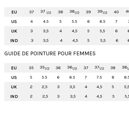
37
38
39
4
EU
37
38
39
40
1/2
1/2
1/2
US
4
4.5
5
5.5
6
6.5
7
UK
3
3,5
4
4,5
5
5,5
6
IND
3
3,5
4
4,5
5
5,5
6
GUIDE DE POINTURE POUR FEMMES
35
36
37
38
EU
35
36
37
38
1/2
1/2
1/2
1
US
5
5.5
6
6.5
7
7.5
8
8.
UK
2
2,5
3
3,5
4
4,5
5
5,
IND
2
2,5
3
3,5
4
4,5
5
5,