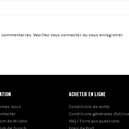
es commentaires. Veuillez
vous connecter
ou
vous enregistrer
ATION
ACHETER EN LIGNE
mmes nous
Conditions de vente
ontacter
Conditions générales d'utilis
om de Milano
FAQ / Foire aux questions
om de Zurich
Frais de Port