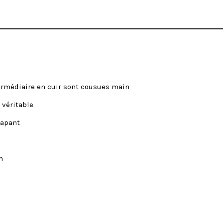
termédiaire en cuir sont cousues main
 véritable
rapant
m