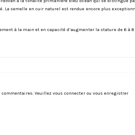
ovan à la tonalité printanière bleu océan qui se distingue par 
. La semelle en cuir naturel est rendue encore plus exception
ement à la main et en capacité d’augmenter la stature de 6 à 8
es commentaires. Veuillez
vous connecter
ou
vous enregistrer