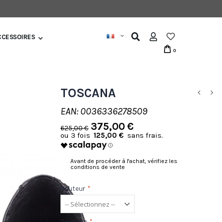
CCESSOIRES
0
TOSCANA
EAN: 0036336278509
375,00 €
625,00 €
125,00 €
Avant de procéder à l'achat, vérifiez les
conditions de vente
Hauteur
*
Pointure
*