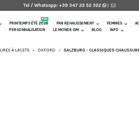
Tel / Whatsapp:
+39 347 23 52 322
|
NEW
PRINTEMPS ÉTÉ 2026
PAR REHAUSSEMENT
FEMMES
A
PERSONNALISATION
LE MONDE GM
BLOG
INFO
URES À LACETS
OXFORD
SALZBURG - CLASSIQUES CHAUSSURE