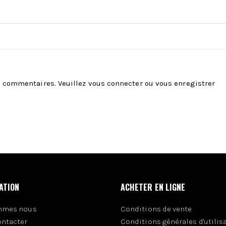
es commentaires. Veuillez
vous connecter
ou
vous enregistrer
ATION
ACHETER EN LIGNE
mmes nous
Conditions de vente
ontacter
Conditions générales d'utilis