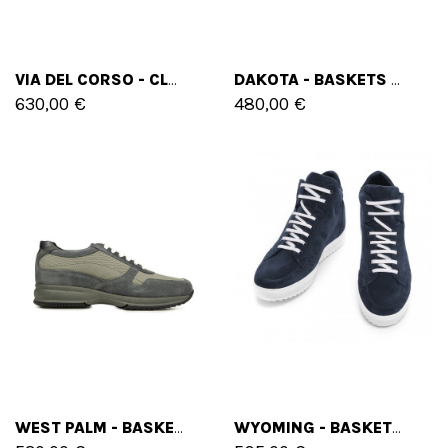
VIA DEL CORSO - CLASSIQUES CHAUSSURES REHAUSSANTES EN MÉLANGE DE CUIRS DE 6 CM À 8 CM EN PLUS
DAKOTA - BASKETS REHAUSSANTES EN MÉLANGE DE CUIRS DE 6 CM À 8 CM EN PLUS
630,00 €
480,00 €
WEST PALM - BASKETS REHAUSSANTES EN TISSU DE 6 CM À 10 CM EN PLUS
WYOMING - BASKETS REHAUSSANTES EN CUIR DAIM DE 6 CM À 10 CM EN PLUS