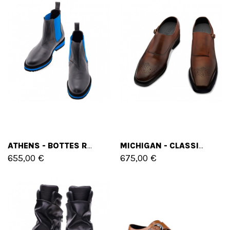
ATHENS - BOTTES REHAUSSANTES EN CUIR PLEINE FLEUR DE 6 CM À 8 CM EN PLUS
MICHIGAN - CLASSIQUES CHAUSSURES REHAUSSANTES EN CUIR PLEINE FLEUR DE 6 CM À 10 CM EN PLUS
655,00 €
675,00 €