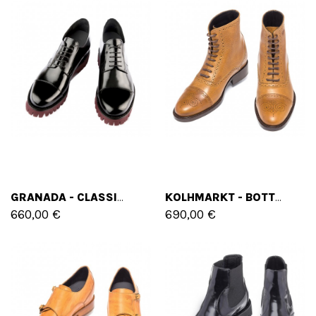
GRANADA - CLASSIQUES CHAUSSURES REHAUSSANTES EN CUIR DAIM DE 6 CM À 8 CM EN PLUS
KOLHMARKT - BOTTES REHAUSSANTES EN CUIR PLEINE FLEUR DE 6 CM À 10 CM EN PLUS
660,00 €
690,00 €