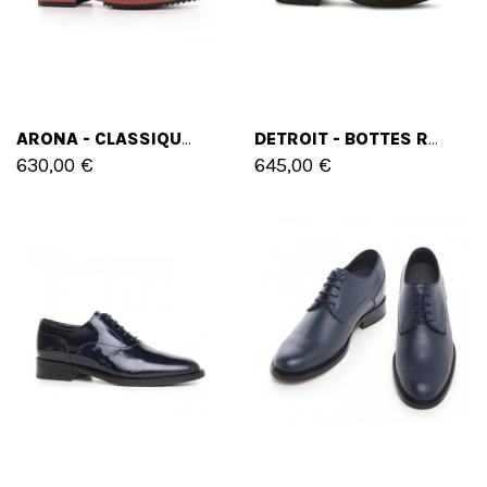
ARONA - CLASSIQUES CHAUSSURES REHAUSSANTES EN CUIR PLEINE FLEUR DE 6 CM À 8 CM EN PLUS
DETROIT - BOTTES REHAUSSANTES EN CUIR PLEINE FLEUR DE 6 CM À 10 CM EN PLUS
630,00 €
645,00 €