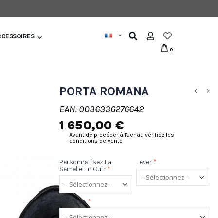
CCESSOIRES
0
PORTA ROMANA
EAN: 0036336276642
1 650,00 €
Avant de procéder à l'achat, vérifiez les
conditions de vente
Personnalisez La
Lever
*
Semelle En Cuir
*
Pointure
*