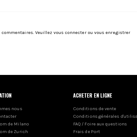
es commentaires. Veuillez
vous connecter
ou
vous enregistrer
ATION
ACHETER EN LIGNE
mmes nous
Conditions de vente
ontacter
Conditions générales d'utilis
om de Milano
FAQ / Foire aux questions
om de Zurich
Frais de Port