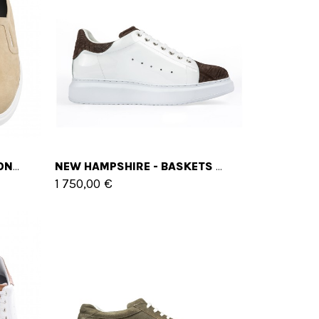
SULLIVAN'S ISLAND - SLIP-ONS REHAUSSANTS EN CUIR JUSQU'À 6 CM EN PLUS
NEW HAMPSHIRE - BASKETS REHAUSSANTES EN CUIR DE 6 CM À 8 CM EN PLUS
1 750,00 €