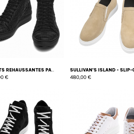
BASKETS REHAUSSANTES PASADENA EN CUIR DE CROCODILE. JUSQU'À 7 CM EN PLUS
00 €
480,00 €