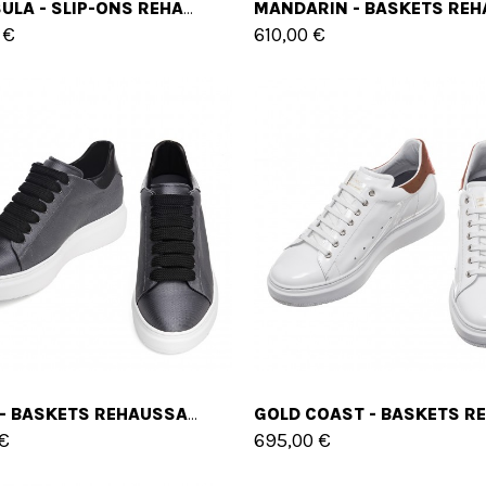
PENINSULA - SLIP-ONS REHAUSSANTS EN CUIR JUSQU'À 6 CM EN PLUS
 €
610,00 €
IRVINE - BASKETS REHAUSSANTES EN MÉLANGE CUIR/TISSU DE 6 CM À 8 CM EN PLUS
 €
695,00 €