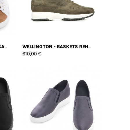
TAHITI - BASKETS REHAUSSANTES EN CUIR DE 6 CM À 8 CM EN PLUS
WELLINGTON - BASKETS REHAUSSANTES EN CUIR DE 6 CM À 10 CM EN PLUS
610,00 €