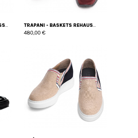
BRUGES - BASKETS REHAUSSANTES EN CUIR DE 6 CM À 10 CM EN PLUS
TRAPANI - BASKETS REHAUSSANTES EN CUIR DE 6 CM À 10 CM EN PLUS
480,00 €