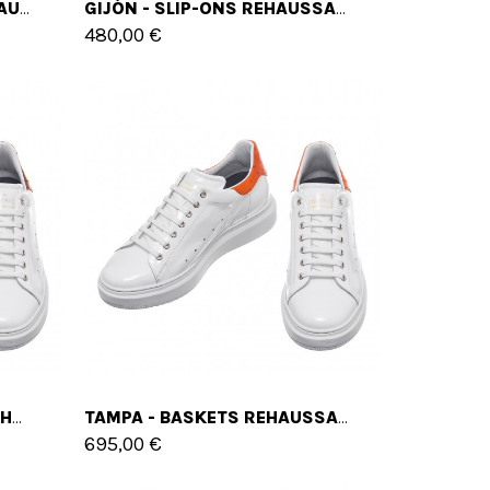
MANDARIN - BASKETS REHAUSSANTES EN MÉLANGE DE CUIRS DE 6 CM À 8 CM EN PLUS
GIJÓN - SLIP-ONS REHAUSSANTS EN MÉLANGE CUIR/TISSU JUSQU'À 6 CM EN PLUS
480,00 €
GOLD COAST - BASKETS REHAUSSANTES EN MÉLANGE DE CUIRS DE 6 CM À 8 CM EN PLUS
TAMPA - BASKETS REHAUSSANTES EN CUIR DE 6 CM À 8 CM EN PLUS
695,00 €