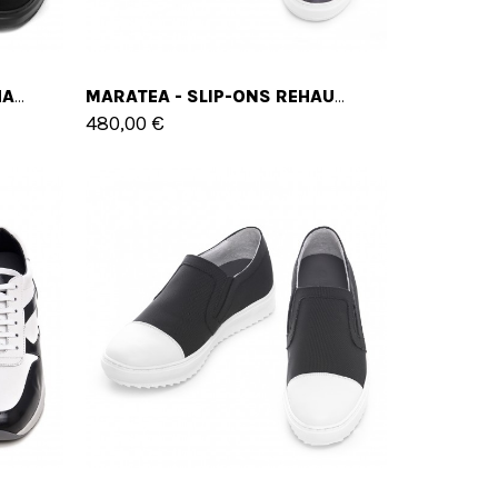
TRUNK BAY - SLIP-ONS REHAUSSANTS EN TISSU JUSQU'À 6 CM EN PLUS
MARATEA - SLIP-ONS REHAUSSANTS EN TISSU JUSQU'À 6 CM EN PLUS
480,00 €