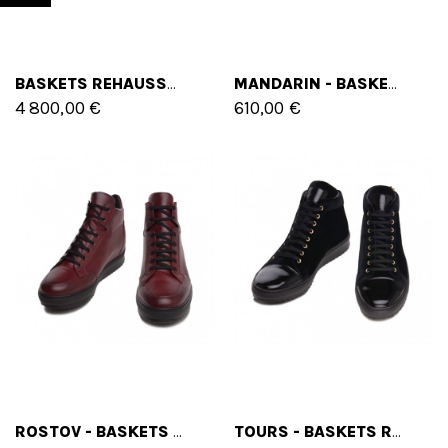
BASKETS REHAUSSANTES PASADENA EN CUIR DE CROCODILE. JUSQU'À 7 CM EN PLUS
MANDARIN - BASKETS REHAUSSANTES EN MÉLANGE DE CUIRS DE 6 CM À 8 CM EN PLUS
4 800,00 €
610,00 €
ROSTOV - BASKETS REHAUSSANTES EN CUIR DE 6 CM À 10 CM EN PLUS
TOURS - BASKETS REHAUSSANTES EN MÉLANGE DE CUIRS DE 6 CM À 8 CM EN PLUS