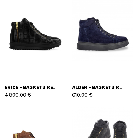
ERICE - BASKETS REHAUSSANTES EN CUIR CROCODILE JUSQU'À 7 CM EN PLUS
ALDER - BASKETS REHAUSSANTES EN CUIR DAIM DE 6 CM À 8 CM EN PLUS
4 800,00 €
610,00 €