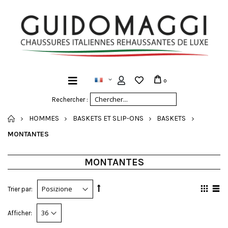
0
Rechercher :
ACCUEIL
HOMMES
BASKETS ET SLIP-ONS
BASKETS
MONTANTES
MONTANTES
Trier par:
Afficher: