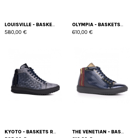
LOUISVILLE - BASKETS REHAUSSANTES EN CUIR PLEINE FLEUR DE 6 CM À 8 CM EN PLUS
OLYMPIA - BASKETS REHAUSSANTES EN CUIR DAIM / CUIR VERNI DE 6 CM À 8 CM EN PLUS
580,00 €
610,00 €
KYOTO - BASKETS REHAUSSANTES EN MÉLANGE DE CUIRS DE 6 CM À 8 CM EN PLUS
THE VENETIAN - BASKETS REHAUSSANTES EN MÉLANGE DE CUIRS DE 5 CM À 7 CM EN PLUS