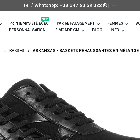
Tel / Whatsapp:
+39 347 23 52 322
|
NEW
PRINTEMPS ÉTÉ 2026
PAR REHAUSSEMENT
FEMMES
A
PERSONNALISATION
LE MONDE GM
BLOG
INFO
S
BASSES
ARKANSAS - BASKETS REHAUSSANTES EN MÉLANGE CU