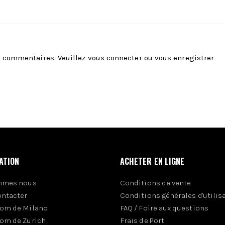
es commentaires. Veuillez
vous connecter
ou
vous enregistrer
ATION
ACHETER EN LIGNE
mmes nous
Conditions de vente
ontacter
Conditions générales d'utilis
om de Milano
FAQ / Foire aux questions
om de Zurich
Frais de Port