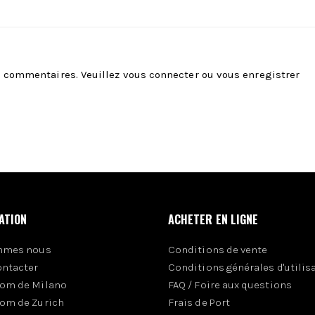
es commentaires. Veuillez
vous connecter
ou
vous enregistrer
ATION
ACHETER EN LIGNE
mmes nous
Conditions de vente
ontacter
Conditions générales d'utilis
om de Milano
FAQ / Foire aux questions
om de Zurich
Frais de Port