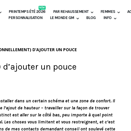
NEW
PRINTEMPS ÉTÉ 2026
PAR REHAUSSEMENT
FEMMES
A
PERSONNALISATION
LE MONDE GM
BLOG
INFO
IONNELLEMENT) D’AJOUTER UN POUCE
 d’ajouter un pouce
nstaller dans un certain schéma et une zone de confort. Il
 l’ajout de hauteur – travailler sur la façon de trouver
tinct est aller sur le côté bas, peu importe à quel point
. Les choses vous limitent et vous restreignent, et c’est
uns de mes contacts demandant conseil ont soulevé cette