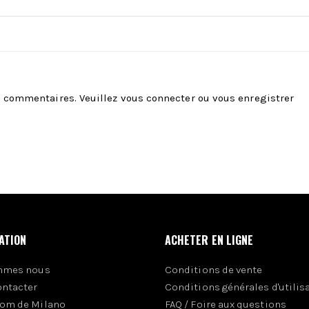
es commentaires. Veuillez
vous connecter
ou
vous enregistrer
ATION
ACHETER EN LIGNE
mmes nous
Conditions de vente
ontacter
Conditions générales d'utilis
om de Milano
FAQ / Foire aux questions