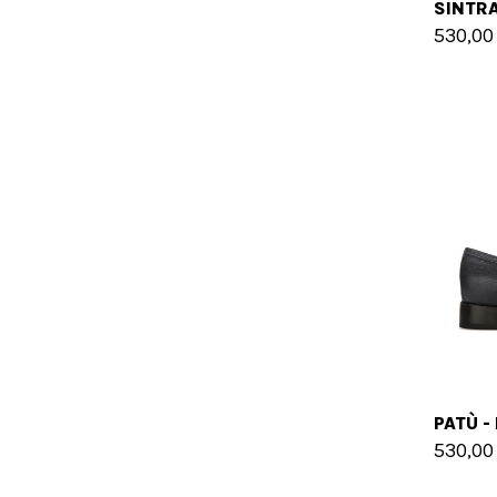
530,00
530,00