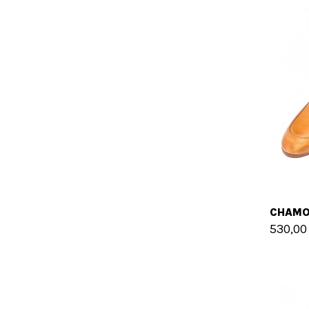
530,00