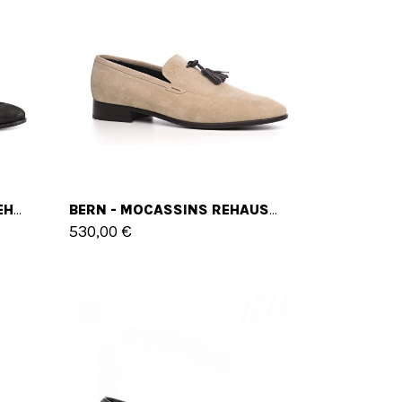
TRENTINO - MOCASSINS REHAUSSANTS EN CUIR PLEINE FLEUR JUSQU'À 6 CM EN PLUS
BERN - MOCASSINS REHAUSSANTS EN CUIR DAIM JUSQU'À 6,5 CM EN PLUS
530,00 €