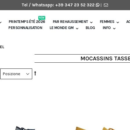
Tel / Whatsapp:
+39 347 23 52 322
|
NEW
PRINTEMPS ÉTÉ 2026
PAR REHAUSSEMENT
FEMMES
A
PERSONNALISATION
LE MONDE GM
BLOG
INFO
EL
MOCASSINS TASS