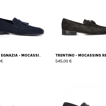
BORGO EGNAZIA - MOCASSINS REHAUSSANTS EN CUIR DAIM JUSQU'À 6 CM EN PLUS
 €
545,00 €