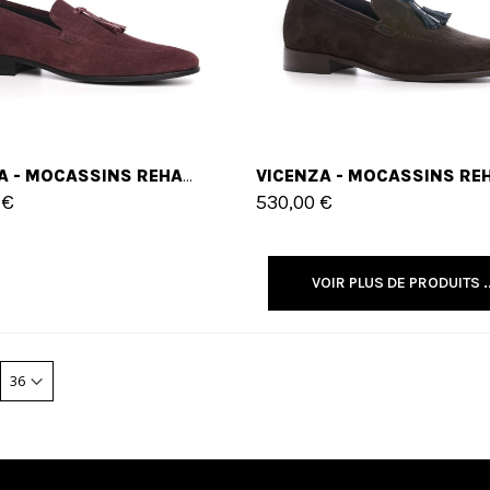
IMPERIA - MOCASSINS REHAUSSANTS EN CUIR DAIM JUSQU'À 6,5 CM EN PLUS
 €
530,00 €
VOIR PLUS DE PRODUITS ..