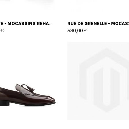
LEVANTE - MOCASSINS REHAUSSANTS EN CUIR JUSQU'À 6 CM EN PLUS
 €
530,00 €