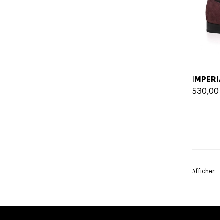
530,00
Afficher: