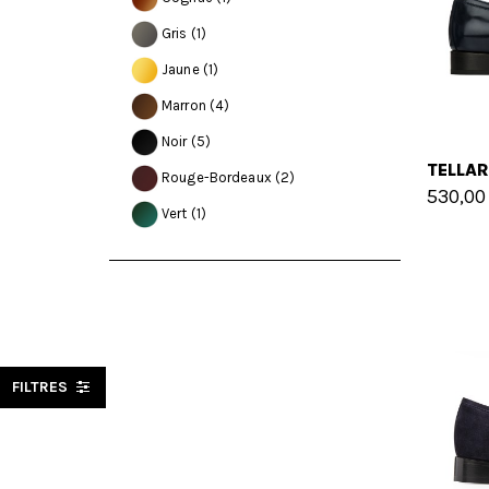
Gris
(1)
Jaune
(1)
Marron
(4)
Noir
(5)
Rouge-Bordeaux
(2)
530,00
Vert
(1)
FILTRES