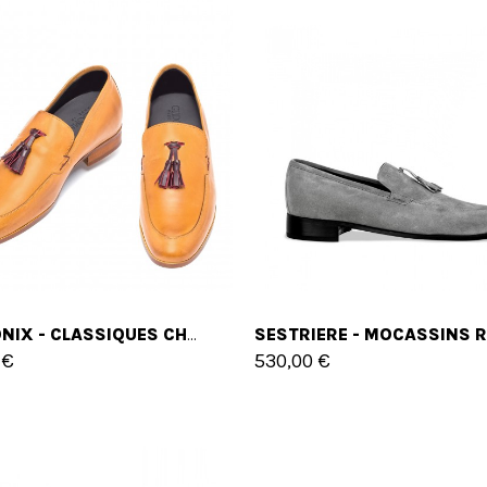
CHAMONIX - CLASSIQUES CHAUSSURES REHAUSSANTES EN CUIR PLEINE FLEUR JUSQU'À 6 CM EN PLUS
 €
530,00 €