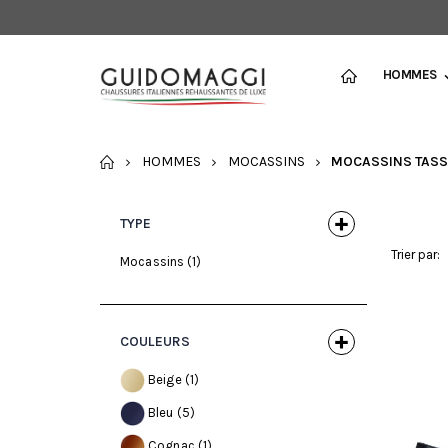
HOMMES
ACCUEIL
HOMMES
MOCASSINS
MOCASSINS TASS
TYPE
Trier par:
Mocassins
(1)
COULEURS
Beige
(1)
Bleu
(5)
Cognac
(1)