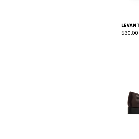
530,00