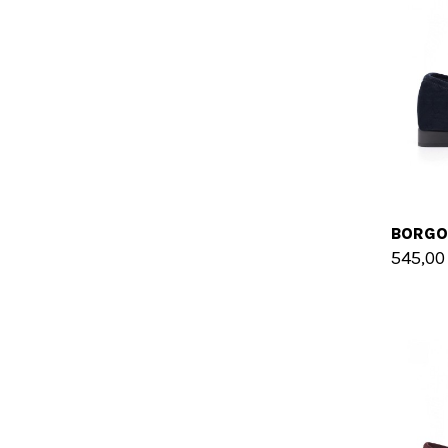
545,00