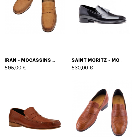
IRAN - MOCASSINS REHAUSSANTS EN CUIR JUSQU'À 6 CM EN PLUS
SAINT MORITZ - MOCASSINS REHAUSSANTS EN CUIR PLEINE FLEURE JUSQU'À 6 CM EN PLUS
595,00 €
530,00 €