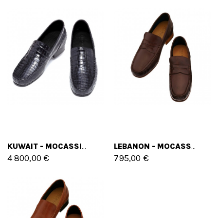
KUWAIT - MOCASSINS REHAUSSANTS EN CUIR JUSQU'À 6 CM EN PLUS
LEBANON - MOCASSINS REHAUSSANTS EN CUIR JUSQU'À 6 CM EN PLUS
4 800,00 €
795,00 €