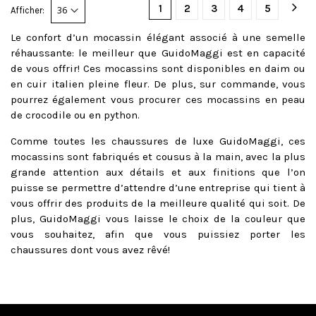
1
2
3
4
5
Afficher:
Le confort d’un mocassin élégant associé à une semelle
réhaussante: le meilleur que GuidoMaggi est en capacité
de vous offrir! Ces mocassins sont disponibles en daim ou
en cuir italien pleine fleur. De plus, sur commande, vous
pourrez également vous procurer ces mocassins en peau
de crocodile ou en python.
Comme toutes les chaussures de luxe GuidoMaggi, ces
mocassins sont fabriqués et cousus à la main, avec la plus
grande attention aux détails et aux finitions que l’on
puisse se permettre d’attendre d’une entreprise qui tient à
vous offrir des produits de la meilleure qualité qui soit. De
plus, GuidoMaggi vous laisse le choix de la couleur que
vous souhaitez, afin que vous puissiez porter les
chaussures dont vous avez rêvé!