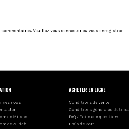
es commentaires. Veuillez
vous connecter
ou
vous enregistrer
ATION
ACHETER EN LIGNE
mmes nous
Conditions de vente
ontacter
Conditions générales d'utilis
om de Milano
FAQ / Foire aux questions
om de Zurich
Frais de Port