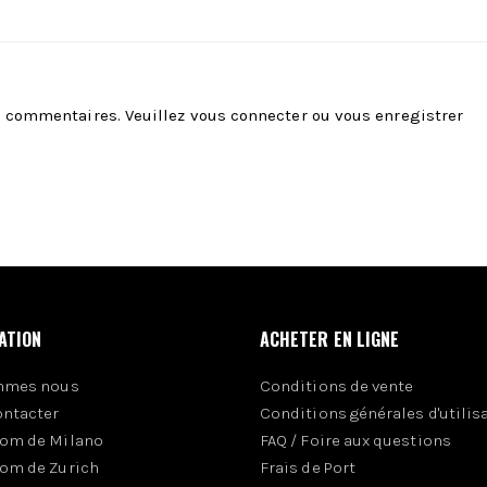
es commentaires. Veuillez
vous connecter
ou
vous enregistrer
ATION
ACHETER EN LIGNE
mmes nous
Conditions de vente
ontacter
Conditions générales d'utilis
om de Milano
FAQ / Foire aux questions
om de Zurich
Frais de Port