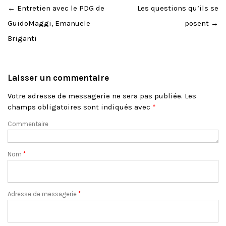
Post
←
Entretien avec le PDG de
Les questions qu’ils se
navigation
GuidoMaggi, Emanuele
posent
→
Briganti
Laisser un commentaire
Votre adresse de messagerie ne sera pas publiée.
Les
champs obligatoires sont indiqués avec
*
Commentaire
Nom
*
Adresse de messagerie
*