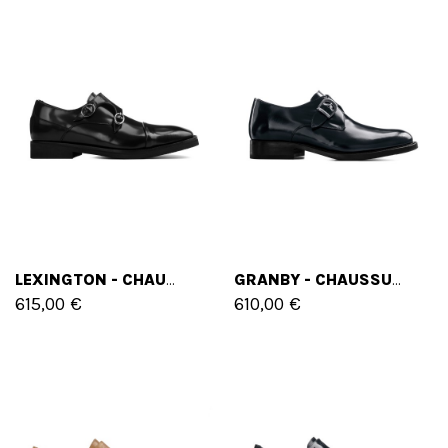
LEXINGTON - CHAUSSURES CLASSIQUES REHAUSSANTES EN CUIR BROSSÉ DE 6 CM À 8 CM EN PLUS
GRANBY - CHAUSSURES CLASSIQUES REHAUSSANTES EN CUIR BROSSÉ DE 6 CM À 8 CM EN PLUS
615,00 €
610,00 €