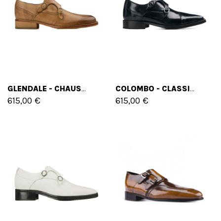
GLENDALE - CHAUSSURES CLASSIQUES REHAUSSANTES EN CUIR PLEINE FLEUR DE 6 CM À 8 CM EN PLUS
COLOMBO - CLASSIQUES CHAUSSURES REHAUSSANTES EN CUIR BROSSÉ DE 6 CM À 8 CM EN PLUS
615,00 €
615,00 €