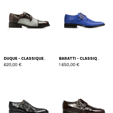
DUQUE - CLASSIQUES CHAUSSURES REHAUSSANTES EN CUIR BROSSÉ DE 6 CM À 8 CM EN PLUS
BARATTI - CLASSIQUES CHAUSSURES REHAUSSANTES EN CUIR PLEINE FLEUR DE 6 CM À 8 CM EN PLUS
620,00 €
1 650,00 €