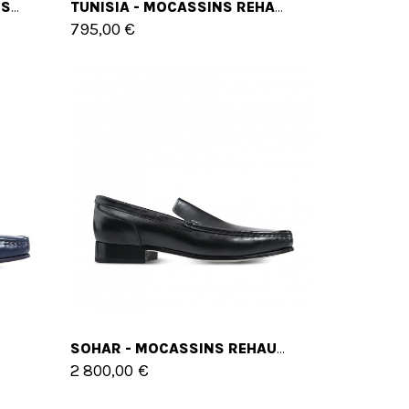
CLUNY - CLASSIQUES CHAUSSURES REHAUSSANTES EN CUIR DE 6 CM À 8 CM EN PLUS
TUNISIA - MOCASSINS REHAUSSANTS EN CUIR JUSQU'À 6 CM EN PLUS
795,00 €
SOHAR - MOCASSINS REHAUSSANTS EN CUIR SHELL CORDOVAN JUSQU'À 6 CM EN PLUS
2 800,00 €