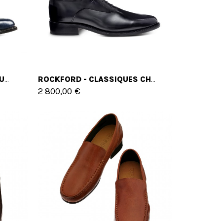
CASSIS - CLASSIQUES CHAUSSURES REHAUSSANTES EN CUIR SHELL CORDOVAN DE 6 CM À 8 CM EN PLUS
ROCKFORD - CLASSIQUES CHAUSSURES REHAUSSANTES EN CUIR SHELL CORDOVAN DE 6 CM À 8 CM EN PLUS
2 800,00 €