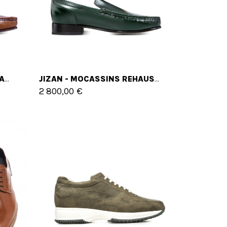
COBRES - MOCASSINS REHAUSSANTS EN CUIR SHELL CORDOVAN JUSQU'À 6 CM EN PLUS
JIZAN - MOCASSINS REHAUSSANTS EN CUIR SHELL CORDOVAN JUSQU'À 6 CM EN PLUS
2 800,00 €