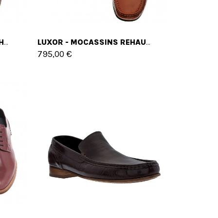
LEBANON - MOCASSINS REHAUSSANTS EN CUIR JUSQU'À 6 CM EN PLUS
LUXOR - MOCASSINS REHAUSSANTS EN CUIR JUSQU'À 6 CM EN PLUS
795,00 €