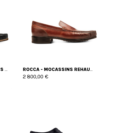
MONTENEGRO - MOCASSINS REHAUSSANTS EN CUIR SHELL CORDOVAN JUSQU'À 6 CM EN PLUS
ROCCA - MOCASSINS REHAUSSANTS EN CUIR SHELL CORDOVAN JUSQU'À 6 CM EN PLUS
2 800,00 €