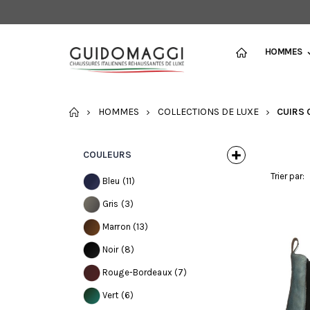
HOMMES
ACCUEIL
HOMMES
COLLECTIONS DE LUXE
CUIRS
COULEURS
Trier par:
Bleu
(11)
Gris
(3)
Marron
(13)
Noir
(8)
Rouge-Bordeaux
(7)
Vert
(6)