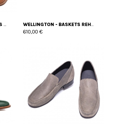
THE PALAZZO - CLASSIQUES CHAUSSURES REHAUSSANTES EN CUIR DE 6 CM À 8 CM EN PLUS
WELLINGTON - BASKETS REHAUSSANTES EN CUIR DE 6 CM À 10 CM EN PLUS
610,00 €