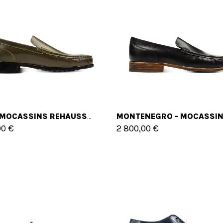
JAEN - MOCASSINS REHAUSSANTS EN CUIR SHELL CORDOVAN JUSQU'À 6 CM EN PLUS
00 €
2 800,00 €