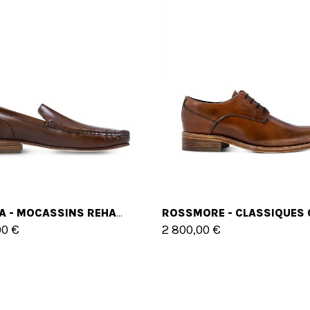
FUJAIRA - MOCASSINS REHAUSSANTS EN CUIR SHELL CORDOVAN JUSQU'À 6 CM EN PLUS
00 €
2 800,00 €