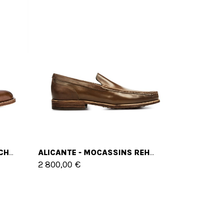
ROSSMORE - CLASSIQUES CHAUSSURES REHAUSSANTES EN CUIR SHELL CORDOVAN DE 6 CM À 8 CM EN PLUS
ALICANTE - MOCASSINS REHAUSSANTS EN CUIR SHELL CORDOVAN JUSQU'À 6 CM EN PLUS
2 800,00 €